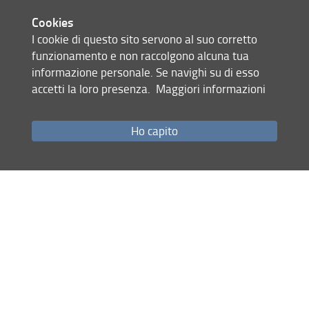
Cookies
I cookie di questo sito servono al suo corretto
funzionamento e non raccolgono alcuna tua
Share
informazione personale. Se navighi su di esso
accetti la loro presenza.
Maggiori informazioni
last update
11.07.2021
Ho capito
Site map
RSS feed
Privacy policy
Legal notices
Accessibility
Monitoring