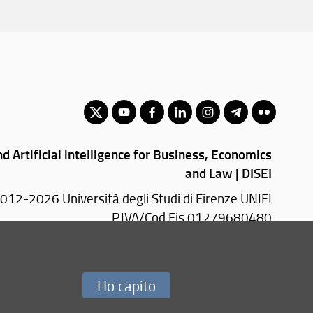
 Artificial intelligence for Business, Economics
and Law | DISEI
012-2026 Università degli Studi di Firenze UNIFI
P.IVA/Cod.Fis 01279680480
Via delle Pandette, 9- 50127 Firenze (FI)
Ho capito
Redazione Web
i