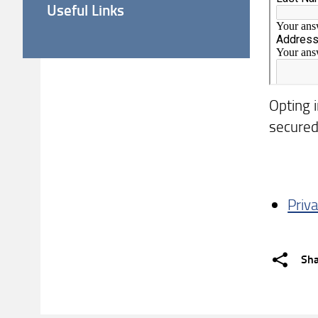
Useful Links
Opting i
secured 
Priva
Sh