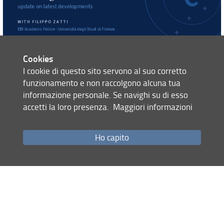
Cookies
BABEL at the 28th EBI Policy Series on the Digital
I cookie di questo sito servono al suo corretto
Euro.
The
European Banking Institute
has released the
funzionamento e non raccolgono alcuna tua
recordings of its
28th Policy Series
, with Filippo Zatti as
informazione personale. Se navighi su di esso
panelist. Read the summary.
accetti la loro presenza.
Maggiori informazioni
Ho capito
Eventi
Altri eventi
11 GIUGNO 2026 — SESTO FIORENTINO | SCIENZESTATE
La serata si è svolta l'11 giugno: è disponibile la registrazione
integrale. La campagna resta attiva su Ideaginger.it fino al 18