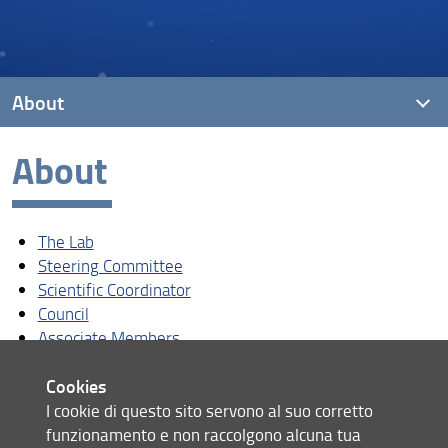
About
About
The Lab
Steering Committee
The Lab
Scientific Coordinator
Steering Committee
Council
Scientific Coordinator
Council
Associate Members
Associate Members
ELDA Alumni
ELDA Alumni
Cookies
I cookie di questo sito servono al suo corretto
funzionamento e non raccolgono alcuna tua