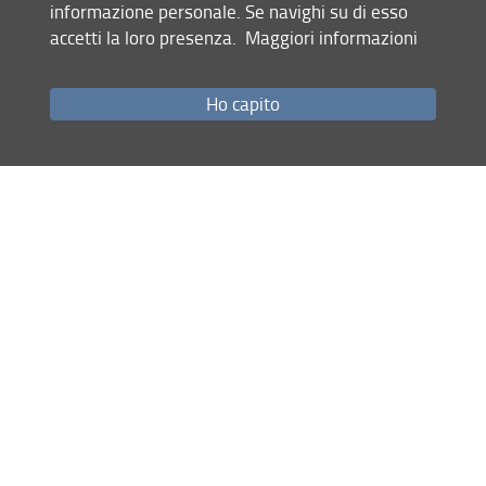
informazione personale. Se navighi su di esso
accetti la loro presenza.
Maggiori informazioni
Ho capito
Site map
RSS feed
Privacy policy
Legal notices
Accessibility
Monitoring
BABEL - Blockchains and Artificial intelligence for Business,
Economics and Law | DISEI
© Copyright 2012-2026 Università degli Studi di Firenze UNIFI
P.IVA/Cod.Fis 01279680480